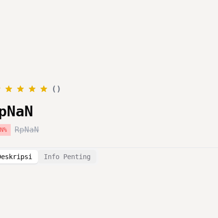
Layanan
Katalog
Promo
Blog
Tentang Kami
(
)
pNaN
RpNaN
aN
%
Deskripsi
Info Penting