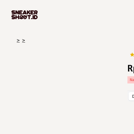
>
>
R
N