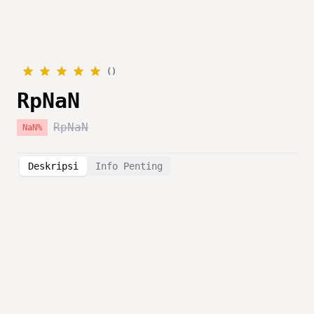
(
)
RpNaN
RpNaN
NaN
%
Deskripsi
Info Penting