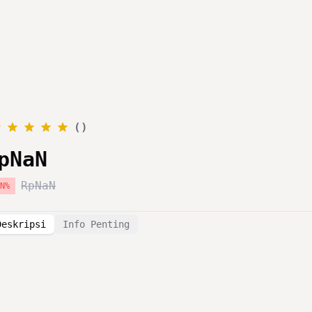
Layanan
Katalog
Promo
Blog
Tentang Kami
(
)
pNaN
RpNaN
aN
%
Deskripsi
Info Penting