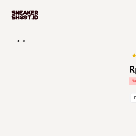
>
>
R
N