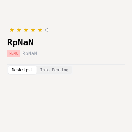
(
)
RpNaN
RpNaN
NaN
%
Deskripsi
Info Penting