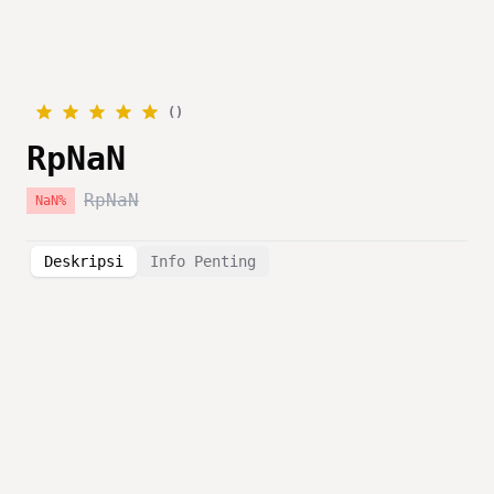
(
)
RpNaN
RpNaN
NaN
%
Deskripsi
Info Penting