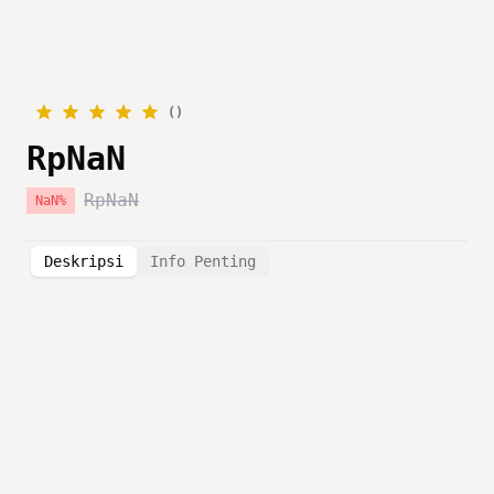
(
)
RpNaN
RpNaN
NaN
%
Deskripsi
Info Penting