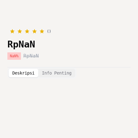
(
)
RpNaN
RpNaN
NaN
%
Deskripsi
Info Penting