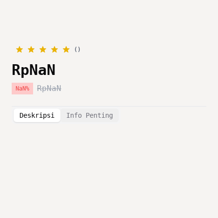
(
)
RpNaN
RpNaN
NaN
%
Deskripsi
Info Penting