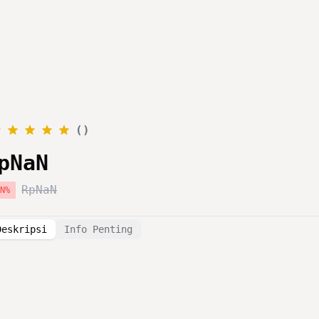
Layanan
Katalog
Promo
Blog
Tentang Kami
(
)
pNaN
RpNaN
aN
%
Deskripsi
Info Penting