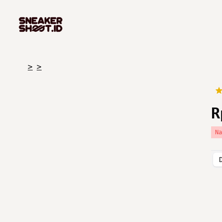
>
>
R
N