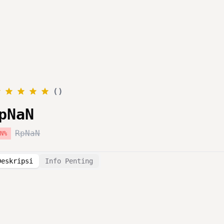
Layanan
Katalog
Promo
Blog
Tentang Kami
(
)
pNaN
RpNaN
aN
%
Deskripsi
Info Penting