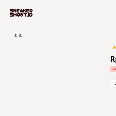
>
>
R
N